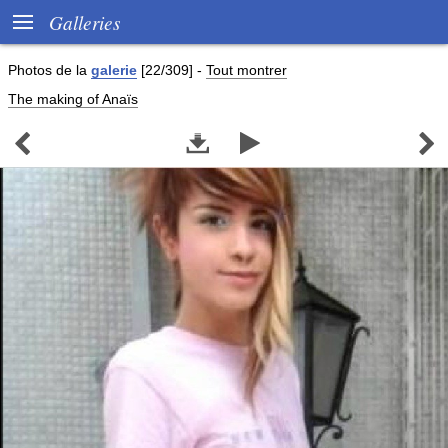

Galleries
Photos de
la
galerie
[22/309]
-
Tout montrer
The making of Anaïs



