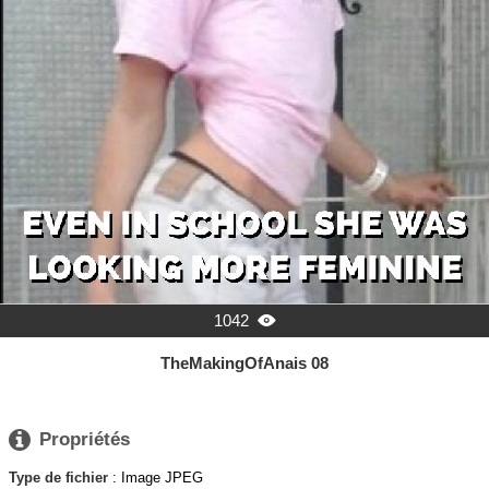
1042

TheMakingOfAnais 08

Propriétés
Type de fichier
: Image JPEG