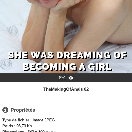
891

TheMakingOfAnais 02

Propriétés
Type de fichier
: Image JPEG
Poids
: 98,73 Ko
Dimensions
: 640 x 800 pixels