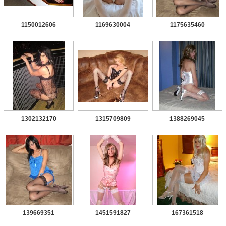
1150012606
1169630004
1175635460
1302132170
1315709809
1388269045
139669351
1451591827
167361518