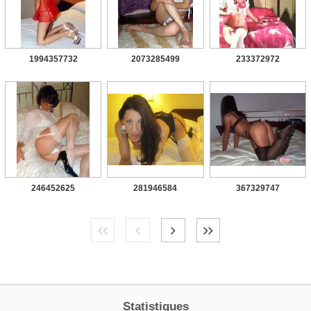
1994357732
2073285499
233372972
246452625
281946584
367329747
Statistiques