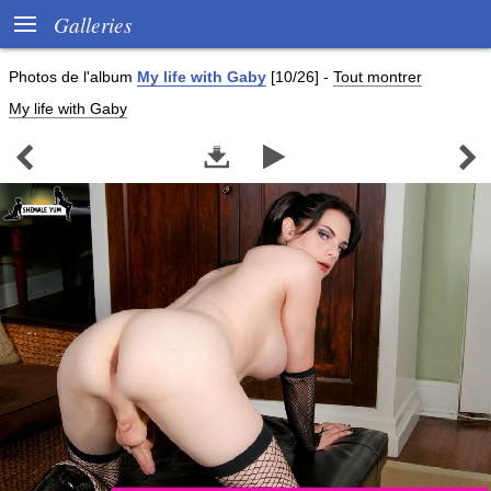

Galleries
Photos de
l'album
My life with Gaby
[10/26]
-
Tout montrer
My life with Gaby



