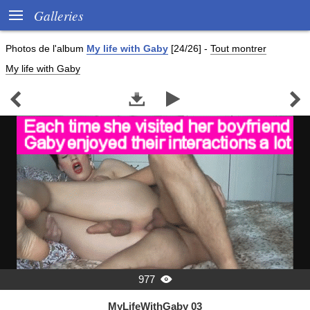

Galleries
Photos de
l'album
My life with Gaby
[24/26]
-
Tout montrer
My life with Gaby




977

MyLifeWithGaby 03