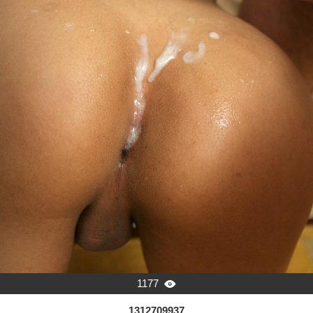
1177

1312709937